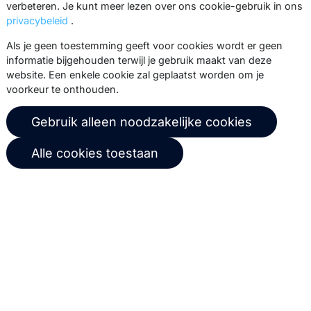
verbeteren. Je kunt meer lezen over ons cookie-gebruik in ons
Lees meer
privacybeleid
.
Als je geen toestemming geeft voor cookies wordt er geen
informatie bijgehouden terwijl je gebruik maakt van deze
website. Een enkele cookie zal geplaatst worden om je
voorkeur te onthouden.
Oplossingen
Producten
Gebruik alleen noodzakelijke cookies
Email
Marketing Suite
Alle cookies toestaan
Marketing automation
MailerQ
Data
SMTPeter
Multi-channel
Tarieven
Support
Marketing Suite tarieven
Partnernetwerk
SMTPeter tarieven
Documentatie