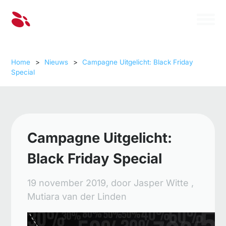
Home
>
Nieuws
>
Campagne Uitgelicht: Black Friday
Special
Campagne Uitgelicht:
Black Friday Special
19 november 2019,
door
Jasper Witte
,
Mutiara van der Linden