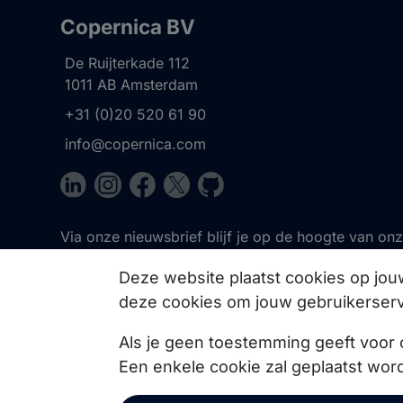
Copernica BV
De Ruijterkade 112
1011 AB
Amsterdam
+31 (0)20 520 61 90
info@copernica.com
Via onze nieuwsbrief blijf je op de hoogte van on
events, webinars, best practices en whitepapers.
Deze website plaatst cookies op jo
deze cookies om jouw gebruikerserv
Als je geen toestemming geeft voor 
Een enkele cookie zal geplaatst wor