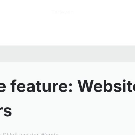
n
Producten
Tarieven
Help Center
Ove
 feature: Websit
rs
r
Chloë van der Woude