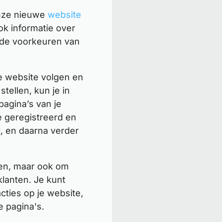
onze nieuwe
website
ok informatie over
n de voorkeuren van
e website volgen en
tellen, kun je in
agina’s van je
e geregistreerd en
t, en daarna verder
jken, maar ook om
klanten. Je kunt
cties op je website,
 pagina's.