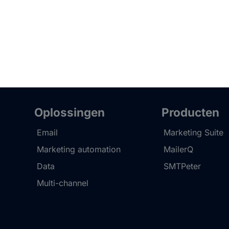
Oplossingen
Producten
Email
Marketing Suite
Marketing automation
MailerQ
Data
SMTPeter
Multi-channel