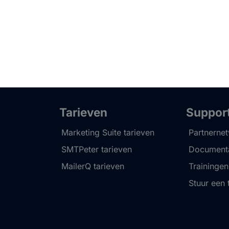
Tarieven
Suppor
Marketing Suite tarieven
Partnerne
SMTPeter tarieven
Documenta
MailerQ tarieven
Trainingen
Stuur een 