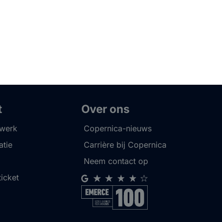
t
Over ons
twerk
Copernica-nieuws
tie
Carrière bij Copernica
Neem contact op
ticket