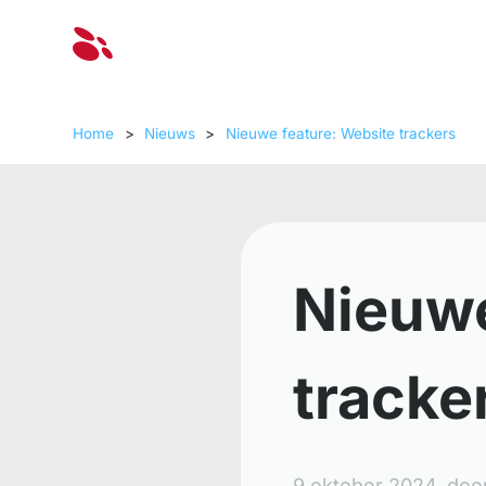
Oplossinge
Home
>
Nieuws
>
Nieuwe feature: Website trackers
Nieuwe
tracke
9 oktober 2024,
doo