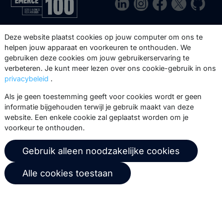
Via onze nieuwsbrief blijf je op de
Deze website plaatst cookies op jouw computer om ons te
hoogte van onze product updates,
helpen jouw apparaat en voorkeuren te onthouden. We
gebruiken deze cookies om jouw gebruikerservaring te
events, webinars, best practices en
verbeteren. Je kunt meer lezen over ons cookie-gebruik in ons
whitepapers.
privacybeleid
.
Abonneer
Als je geen toestemming geeft voor cookies wordt er geen
informatie bijgehouden terwijl je gebruik maakt van deze
website. Een enkele cookie zal geplaatst worden om je
voorkeur te onthouden.
© 2026 Copernica B.V.
Gebruik alleen noodzakelijke cookies
Algemene voorwaarden
Privacybeleid
Alle cookies toestaan
Gebruikersovereenkomst