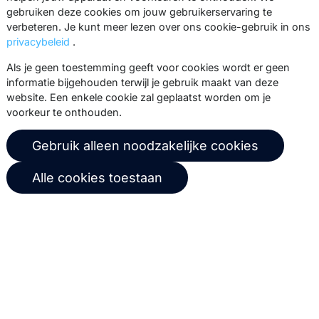
gebruiken deze cookies om jouw gebruikerservaring te
events, webinars, best practices en
verbeteren. Je kunt meer lezen over ons cookie-gebruik in ons
whitepapers.
privacybeleid
.
Abonneer
Als je geen toestemming geeft voor cookies wordt er geen
informatie bijgehouden terwijl je gebruik maakt van deze
website. Een enkele cookie zal geplaatst worden om je
voorkeur te onthouden.
© 2026 Copernica B.V.
Gebruik alleen noodzakelijke cookies
Algemene voorwaarden
Privacybeleid
Alle cookies toestaan
Gebruikersovereenkomst