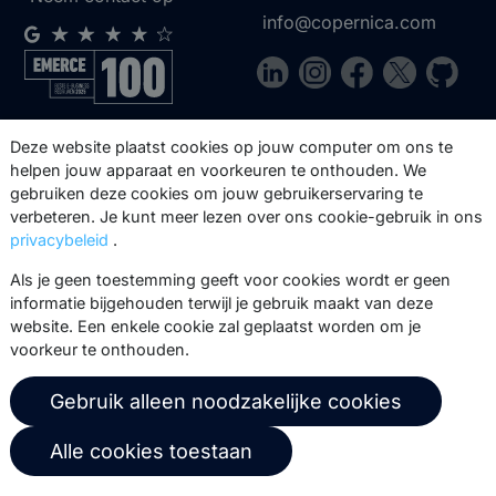
info@copernica.com
Via onze nieuwsbrief blijf je op de
Deze website plaatst cookies op jouw computer om ons te
hoogte van onze product updates,
helpen jouw apparaat en voorkeuren te onthouden. We
gebruiken deze cookies om jouw gebruikerservaring te
events, webinars, best practices en
verbeteren. Je kunt meer lezen over ons cookie-gebruik in ons
whitepapers.
privacybeleid
.
Abonneer
Als je geen toestemming geeft voor cookies wordt er geen
informatie bijgehouden terwijl je gebruik maakt van deze
website. Een enkele cookie zal geplaatst worden om je
voorkeur te onthouden.
© 2026 Copernica B.V.
Gebruik alleen noodzakelijke cookies
Algemene voorwaarden
Privacybeleid
Alle cookies toestaan
Gebruikersovereenkomst