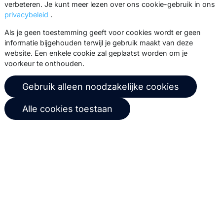
verbeteren. Je kunt meer lezen over ons cookie-gebruik in ons
whitepapers.
privacybeleid
.
Abonneer
Als je geen toestemming geeft voor cookies wordt er geen
informatie bijgehouden terwijl je gebruik maakt van deze
website. Een enkele cookie zal geplaatst worden om je
voorkeur te onthouden.
© 2026 Copernica B.V.
Gebruik alleen noodzakelijke cookies
Algemene voorwaarden
Privacybeleid
Alle cookies toestaan
Gebruikersovereenkomst