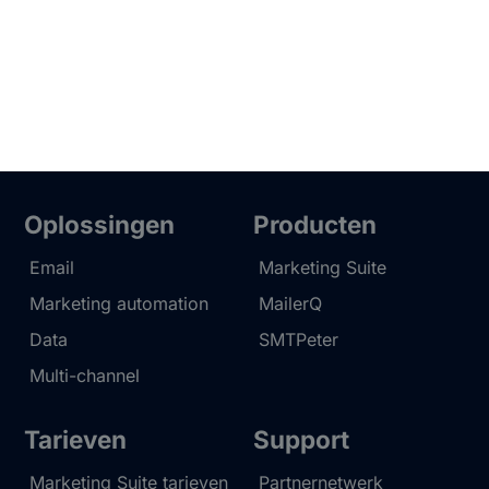
Oplossingen
Producten
Email
Marketing Suite
Marketing automation
MailerQ
Data
SMTPeter
Multi-channel
Tarieven
Support
Marketing Suite tarieven
Partnernetwerk