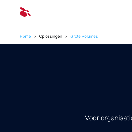
Oplossinge
Home
>
Oplossingen
>
Grote volumes
Voor organisati