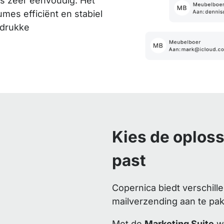
is zeer eenvoudig. Het
mes efficiënt en stabiel
 drukke
Kies de oplossi
past
Copernica biedt verschil
mailverzending aan te pa
Met de
Marketing Suite
we