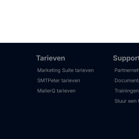
Tarieven
Suppor
Marketing Suite tarieven
Partnerne
SMTPeter tarieven
Documenta
MailerQ tarieven
Trainingen
Stuur een 