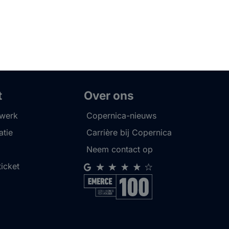
t
Over ons
twerk
Copernica-nieuws
tie
Carrière bij Copernica
Neem contact op
ticket