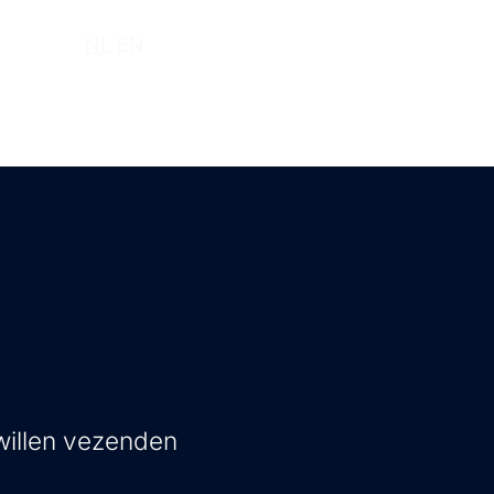
r ons
NL
EN
 willen vezenden