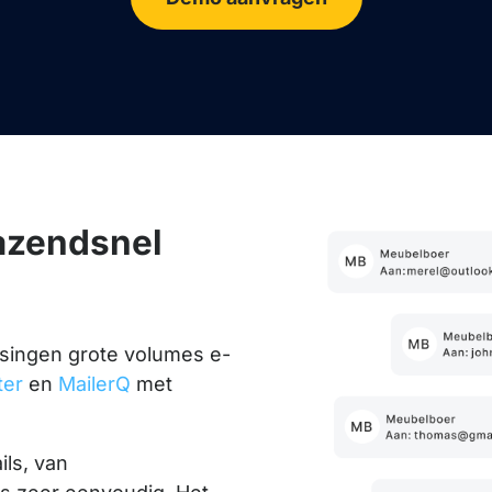
azendsnel
ssingen grote volumes e-
er
en
MailerQ
met
ils, van