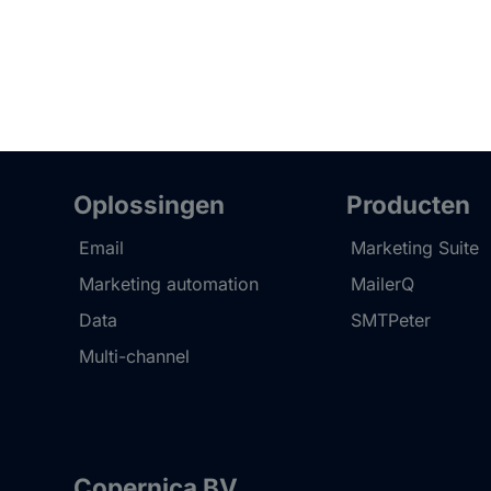
Oplossingen
Producten
Email
Marketing Suite
Marketing automation
MailerQ
Data
SMTPeter
Multi-channel
Copernica BV