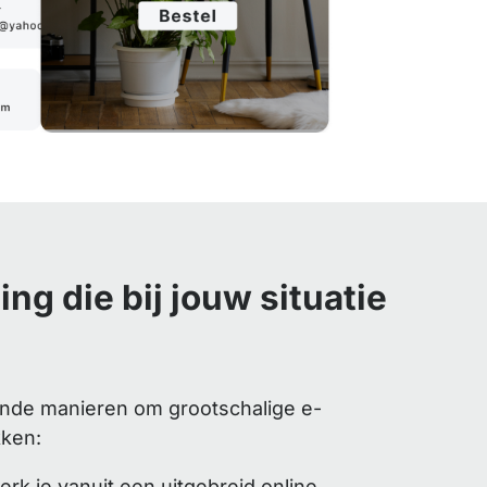
ng die bij jouw situatie
lende manieren om grootschalige e-
kken:
rk je vanuit een uitgebreid online