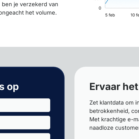
o ben je verzekerd van
 ongeacht het volume.
s op
Ervaar het
Zet klantdata om 
betrokkenheid, con
Met krachtige e-ma
naadloze customer