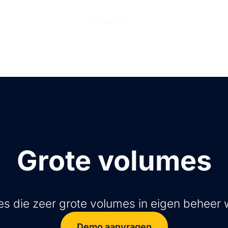
n
Producten
Tarieven
Help Center
Ove
Grote volumes
es die zeer grote volumes in eigen beheer
Demo aanvragen