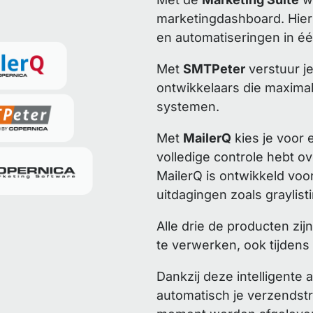
marketingdashboard. Hie
en automatiseringen in é
Met
SMTPeter
verstuur je
ontwikkelaars die maximale 
systemen.
Met
MailerQ
kies je voor
volledige controle hebt ov
MailerQ is ontwikkeld vo
uitdagingen zoals graylist
Alle drie de producten z
te verwerken, ook tijden
Dankzij deze intelligente
automatisch je verzendstra