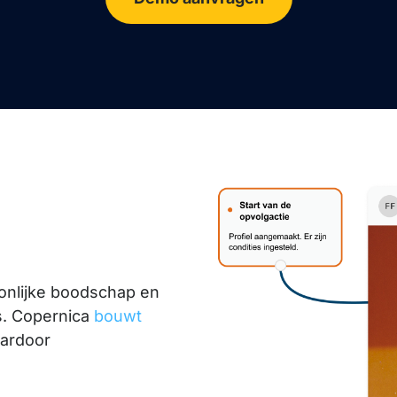
onlijke boodschap en
es. Copernica
bouwt
aardoor