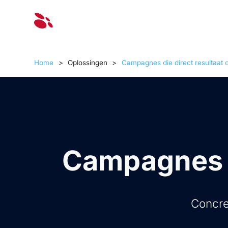
Oplossinge
Home
>
Oplossingen
>
Campagnes die direct resultaat 
Campagnes d
Concre