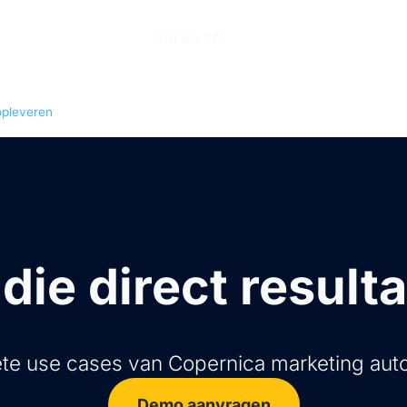
n
Producten
Tarieven
Help Center
Ove
opleveren
ie direct resulta
te use cases van Copernica marketing aut
Demo aanvragen