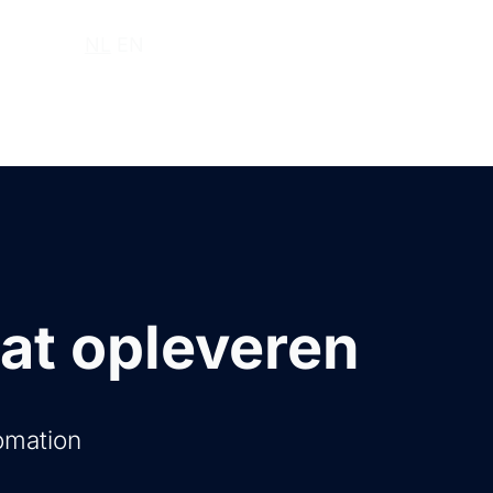
r ons
NL
EN
at opleveren
omation