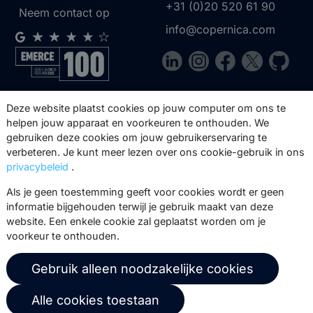
+31 (0)20 520 61 90
Neem contact op
info@copernica.com
Via onze nieuwsbrief blijf je op de
Deze website plaatst cookies op jouw computer om ons te
hoogte van onze product updates,
helpen jouw apparaat en voorkeuren te onthouden. We
gebruiken deze cookies om jouw gebruikerservaring te
events, webinars, best practices en
verbeteren. Je kunt meer lezen over ons cookie-gebruik in ons
whitepapers.
privacybeleid
.
Abonneer
Als je geen toestemming geeft voor cookies wordt er geen
informatie bijgehouden terwijl je gebruik maakt van deze
website. Een enkele cookie zal geplaatst worden om je
voorkeur te onthouden.
© 2026 Copernica B.V.
Gebruik alleen noodzakelijke cookies
Algemene voorwaarden
Privacybeleid
Alle cookies toestaan
Gebruikersovereenkomst