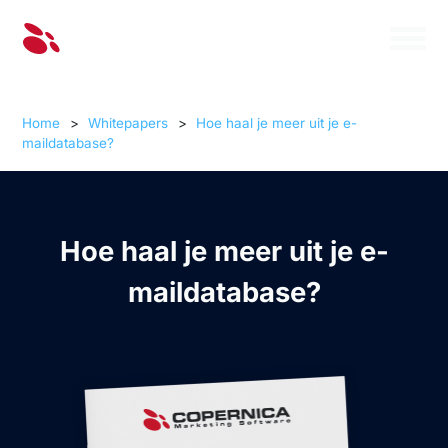
Home
>
Whitepapers
>
Hoe haal je meer uit je e-
maildatabase?
Hoe haal je meer uit je e-
maildatabase?