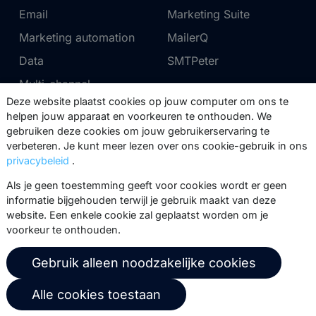
Email
Marketing Suite
Marketing automation
MailerQ
Data
SMTPeter
Multi-channel
Deze website plaatst cookies op jouw computer om ons te
helpen jouw apparaat en voorkeuren te onthouden. We
Tarieven
Support
gebruiken deze cookies om jouw gebruikerservaring te
verbeteren. Je kunt meer lezen over ons cookie-gebruik in ons
Marketing Suite tarieven
Partnernetwerk
privacybeleid
.
SMTPeter tarieven
Documentatie
Als je geen toestemming geeft voor cookies wordt er geen
MailerQ tarieven
Trainingen
informatie bijgehouden terwijl je gebruik maakt van deze
website. Een enkele cookie zal geplaatst worden om je
Stuur een ticket
voorkeur te onthouden.
Over ons
Copernica BV
Gebruik alleen noodzakelijke cookies
Copernica-nieuws
De Ruijterkade 112
Alle cookies toestaan
1011 AB
Amsterdam
Carrière bij Copernica