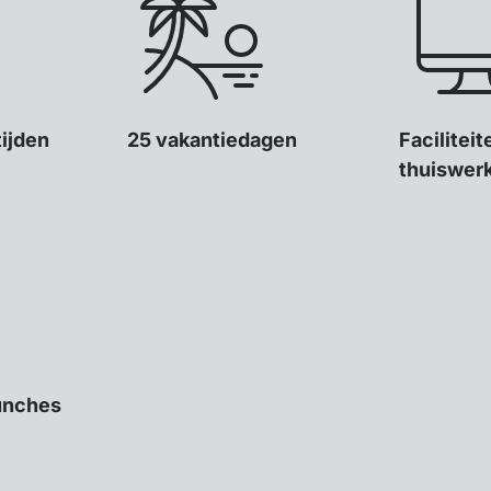
tijden
25 vakantiedagen
Facilitei
thuiswer
unches