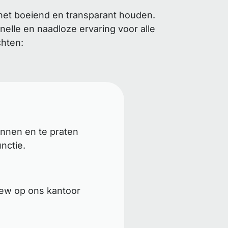
het boeiend en transparant houden.
elle en naadloze ervaring voor alle
chten:
ennen en te praten
nctie.
iew op ons kantoor