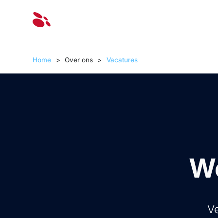
Oplossinge
Home
>
Over ons
>
Vacatures
We
Ve