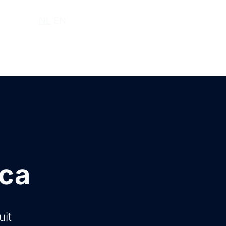
r ons
NL
EN
ica
uit