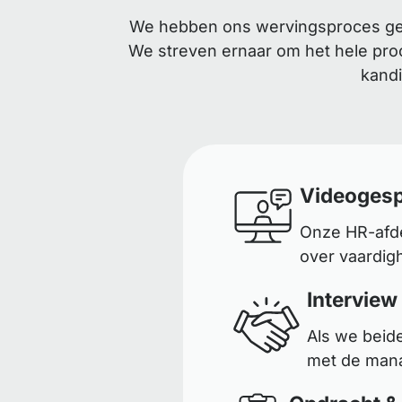
We hebben ons wervingsproces gest
We streven ernaar om het hele proc
kandi
Videogesp
Onze HR-afde
over vaardig
Interview
Als we beid
met de mana