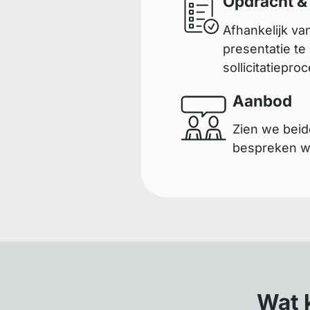
Opdracht &
Afhankelijk va
presentatie te
sollicitatiepro
Aanbod
Zien we beid
bespreken wa
Wat 