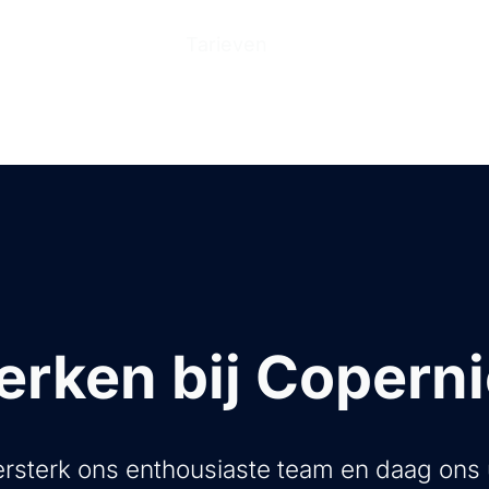
n
Producten
Tarieven
Help Center
Ove
rken bij Copern
rsterk ons enthousiaste team en daag ons 