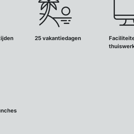
tijden
25 vakantiedagen
Facilitei
thuiswer
unches