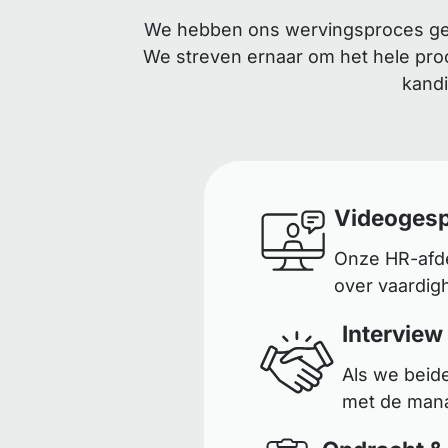
We hebben ons wervingsproces gest
We streven ernaar om het hele proc
kandi
Videogesp
Onze HR-afde
over vaardig
Interview
Als we beid
met de mana