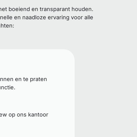
het boeiend en transparant houden.
elle en naadloze ervaring voor alle
chten:
ennen en te praten
nctie.
iew op ons kantoor