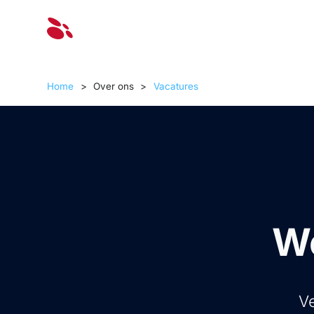
Oplossinge
Home
>
Over ons
>
Vacatures
We
Ve