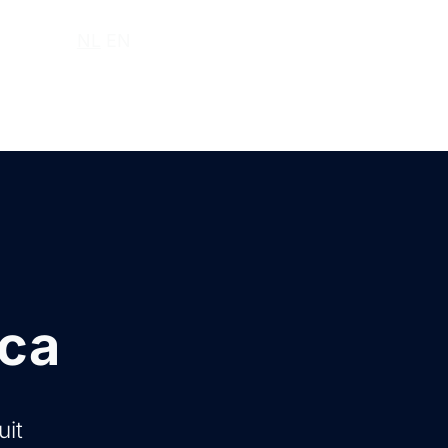
r ons
NL
EN
ica
uit