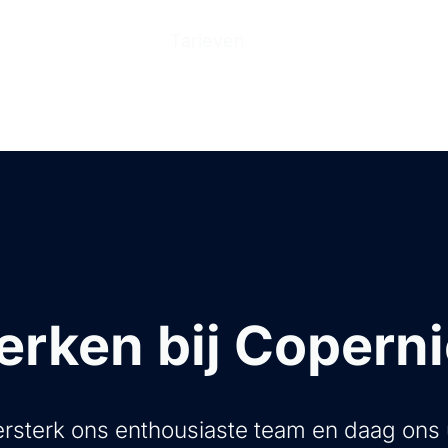
n
Producten
Tarieven
Help Center
Ove
rken bij Copern
rsterk ons enthousiaste team en daag ons 