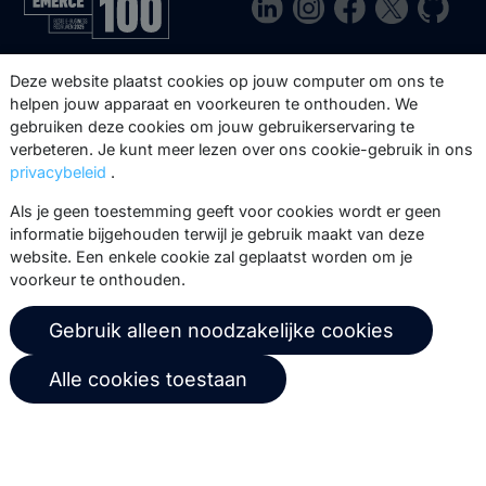
Via onze nieuwsbrief blijf je op de
Deze website plaatst cookies op jouw computer om ons te
hoogte van onze product updates,
helpen jouw apparaat en voorkeuren te onthouden. We
gebruiken deze cookies om jouw gebruikerservaring te
events, webinars, best practices en
verbeteren. Je kunt meer lezen over ons cookie-gebruik in ons
whitepapers.
privacybeleid
.
Abonneer
Als je geen toestemming geeft voor cookies wordt er geen
informatie bijgehouden terwijl je gebruik maakt van deze
website. Een enkele cookie zal geplaatst worden om je
voorkeur te onthouden.
© 2026 Copernica B.V.
Gebruik alleen noodzakelijke cookies
Algemene voorwaarden
Privacybeleid
Alle cookies toestaan
Gebruikersovereenkomst