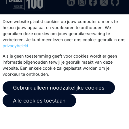
Via onze nieuwsbrief blijf je op de
Deze website plaatst cookies op jouw computer om ons te
hoogte van onze product updates,
helpen jouw apparaat en voorkeuren te onthouden. We
gebruiken deze cookies om jouw gebruikerservaring te
events, webinars, best practices en
verbeteren. Je kunt meer lezen over ons cookie-gebruik in ons
whitepapers.
privacybeleid
.
Abonneer
Als je geen toestemming geeft voor cookies wordt er geen
informatie bijgehouden terwijl je gebruik maakt van deze
website. Een enkele cookie zal geplaatst worden om je
voorkeur te onthouden.
© 2026 Copernica B.V.
Gebruik alleen noodzakelijke cookies
Algemene voorwaarden
Privacybeleid
Alle cookies toestaan
Gebruikersovereenkomst