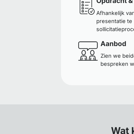
Opdracht &
Afhankelijk va
presentatie te
sollicitatiepro
Aanbod
Zien we beid
bespreken wa
Wat 