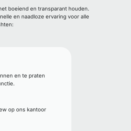
het boeiend en transparant houden.
elle en naadloze ervaring voor alle
chten:
ennen en te praten
nctie.
iew op ons kantoor