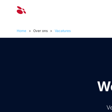
Oplossinge
Home
>
Over ons
>
Vacatures
We
Ve