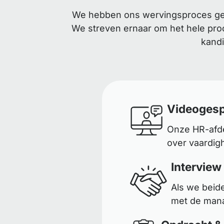
We hebben ons wervingsproces gest
We streven ernaar om het hele proc
kandi
Videogesp
Onze HR-afde
over vaardig
Interview
Als we beid
met de mana