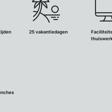
tijden
25 vakantiedagen
Facilitei
thuiswer
unches