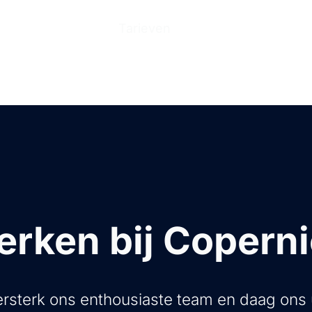
n
Producten
Tarieven
Help Center
Ove
rken bij Copern
rsterk ons enthousiaste team en daag ons 