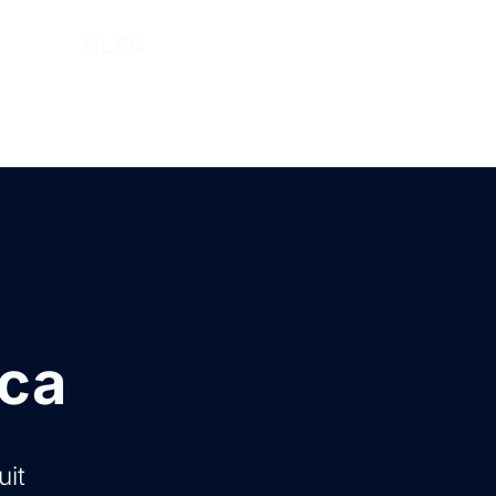
r ons
NL
EN
ica
uit