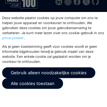
Via onze nieuwsbrief blijf je op de
Deze website plaatst cookies op jouw computer om ons te
hoogte van onze product updates,
helpen jouw apparaat en voorkeuren te onthouden. We
gebruiken deze cookies om jouw gebruikerservaring te
events, webinars, best practices en
verbeteren. Je kunt meer lezen over ons cookie-gebruik in ons
whitepapers.
privacybeleid
.
Abonneer
Als je geen toestemming geeft voor cookies wordt er geen
informatie bijgehouden terwijl je gebruik maakt van deze
website. Een enkele cookie zal geplaatst worden om je
voorkeur te onthouden.
© 2026 Copernica B.V.
Gebruik alleen noodzakelijke cookies
Algemene voorwaarden
Privacybeleid
Alle cookies toestaan
Gebruikersovereenkomst