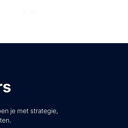
r ons
NL
EN
rs
en je met strategie,
ten.