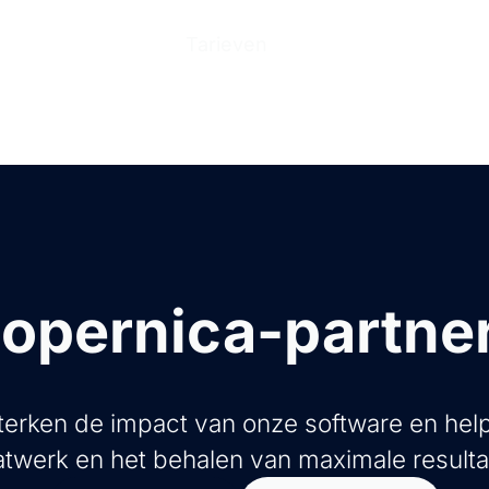
n
Producten
Tarieven
Help Center
Ove
opernica-partne
erken de impact van onze software en help
twerk en het behalen van maximale resulta