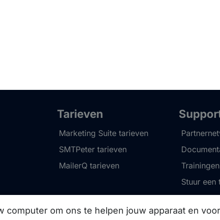
Tarieven
Suppor
Marketing Suite tarieven
Partnerne
SMTPeter tarieven
Documenta
MailerQ tarieven
Trainingen
Stuur een 
uw computer om ons te helpen jouw apparaat en vo