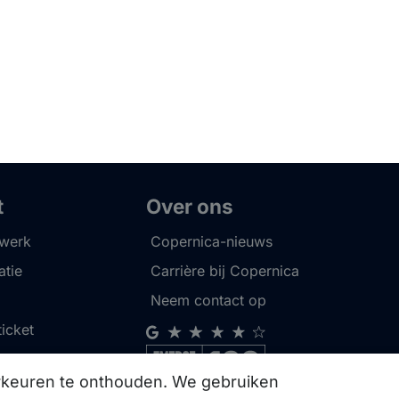
t
Over ons
twerk
Copernica-nieuws
tie
Carrière bij Copernica
Neem contact op
ticket
orkeuren te onthouden. We gebruiken