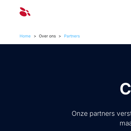
Oplossinge
Home
>
Over ons
>
Partners
C
Onze partners verst
maa