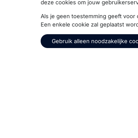
deze cookies om jouw gebruikerserv
Copernica BV
Als je geen toestemming geeft voor 
Een enkele cookie zal geplaatst wor
De Ruijterkade 112
1011 AB
Amsterdam
Gebruik alleen noodzakelijke co
+31 (0)20 520 61 90
info@copernica.com
Via onze nieuwsbrief blijf je op de hoogte van on
events, webinars, best practices en whitepapers.