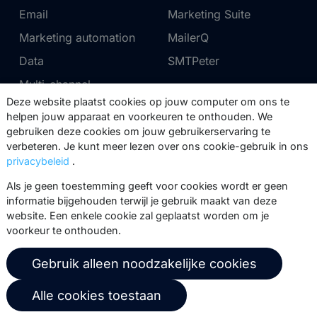
Email
Marketing Suite
Marketing automation
MailerQ
Data
SMTPeter
Multi-channel
Deze website plaatst cookies op jouw computer om ons te
helpen jouw apparaat en voorkeuren te onthouden. We
Tarieven
Support
gebruiken deze cookies om jouw gebruikerservaring te
verbeteren. Je kunt meer lezen over ons cookie-gebruik in ons
Marketing Suite tarieven
Partnernetwerk
privacybeleid
.
SMTPeter tarieven
Documentatie
Als je geen toestemming geeft voor cookies wordt er geen
MailerQ tarieven
Trainingen
informatie bijgehouden terwijl je gebruik maakt van deze
website. Een enkele cookie zal geplaatst worden om je
Stuur een ticket
voorkeur te onthouden.
Over ons
Copernica BV
Gebruik alleen noodzakelijke cookies
Copernica-nieuws
De Ruijterkade 112
Alle cookies toestaan
1011 AB
Amsterdam
Carrière bij Copernica