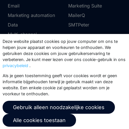
Email
Marketing Suite
Marketing automation
MailerQ
Data
SMTPeter
Multi-channel
Deze website plaatst cookies op jouw computer om ons te
helpen jouw apparaat en voorkeuren te onthouden. We
Tarieven
Support
gebruiken deze cookies om jouw gebruikerservaring te
verbeteren. Je kunt meer lezen over ons cookie-gebruik in ons
Marketing Suite tarieven
Partnernetwerk
privacybeleid
.
SMTPeter tarieven
Documentatie
Als je geen toestemming geeft voor cookies wordt er geen
MailerQ tarieven
Trainingen
informatie bijgehouden terwijl je gebruik maakt van deze
website. Een enkele cookie zal geplaatst worden om je
Stuur een ticket
voorkeur te onthouden.
Over ons
Copernica BV
Gebruik alleen noodzakelijke cookies
Copernica-nieuws
De Ruijterkade 112
Alle cookies toestaan
1011 AB
Amsterdam
Carrière bij Copernica