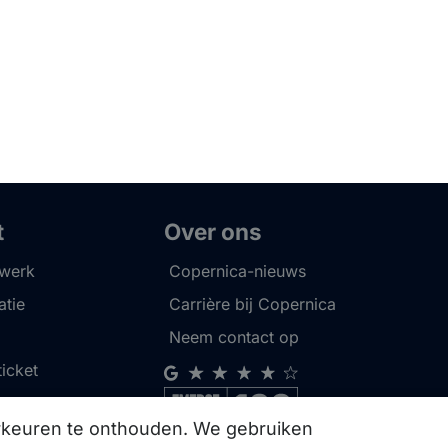
t
Over ons
twerk
Copernica-nieuws
tie
Carrière bij Copernica
Neem contact op
ticket
orkeuren te onthouden. We gebruiken