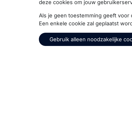
deze cookies om jouw gebruikerserv
Copernica BV
Als je geen toestemming geeft voor 
Een enkele cookie zal geplaatst wor
De Ruijterkade 112
1011 AB
Amsterdam
Gebruik alleen noodzakelijke co
+31 (0)20 520 61 90
info@copernica.com
Via onze nieuwsbrief blijf je op de hoogte van on
events, webinars, best practices en whitepapers.