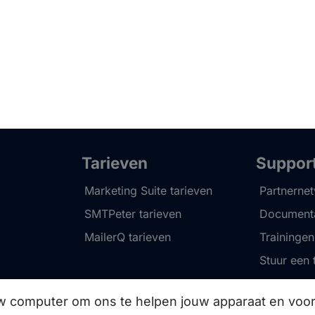
Tarieven
Suppor
Marketing Suite tarieven
Partnerne
SMTPeter tarieven
Documenta
MailerQ tarieven
Trainingen
Stuur een 
uw computer om ons te helpen jouw apparaat en vo