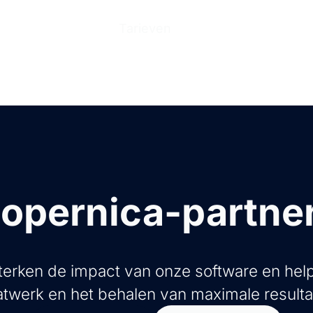
n
Producten
Tarieven
Help Center
Ove
opernica-partne
erken de impact van onze software en help
twerk en het behalen van maximale resulta