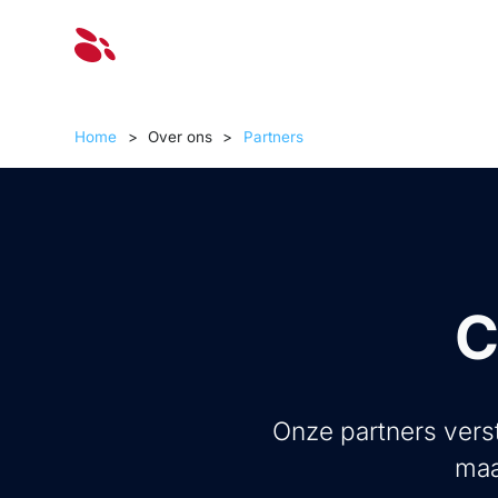
Oplossinge
Home
>
Over ons
>
Partners
C
Onze partners verst
maa