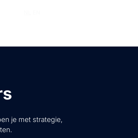
r ons
NL
EN
rs
en je met strategie,
ten.