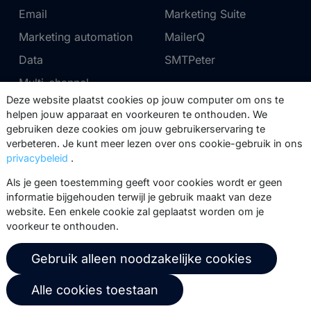
Email
Marketing Suite
Marketing automation
MailerQ
Data
SMTPeter
Multi-channel
Deze website plaatst cookies op jouw computer om ons te
helpen jouw apparaat en voorkeuren te onthouden. We
Tarieven
Support
gebruiken deze cookies om jouw gebruikerservaring te
verbeteren. Je kunt meer lezen over ons cookie-gebruik in ons
Marketing Suite tarieven
Partnernetwerk
privacybeleid
.
SMTPeter tarieven
Documentatie
Als je geen toestemming geeft voor cookies wordt er geen
MailerQ tarieven
Trainingen
informatie bijgehouden terwijl je gebruik maakt van deze
website. Een enkele cookie zal geplaatst worden om je
Stuur een ticket
voorkeur te onthouden.
Over ons
Copernica BV
Gebruik alleen noodzakelijke cookies
Copernica-nieuws
De Ruijterkade 112
Alle cookies toestaan
1011 AB
Amsterdam
Carrière bij Copernica