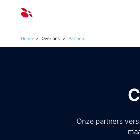
Oplossinge
Home
>
Over ons
>
Partners
C
Onze partners verst
maa