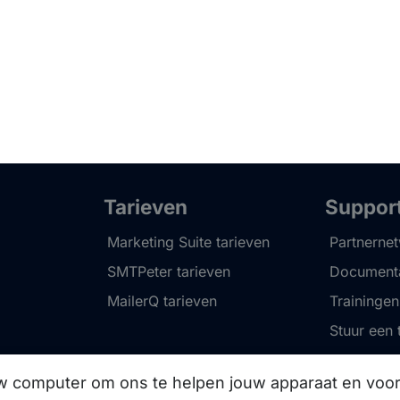
Tarieven
Suppor
Marketing Suite tarieven
Partnerne
SMTPeter tarieven
Documenta
MailerQ tarieven
Trainingen
Stuur een 
uw computer om ons te helpen jouw apparaat en vo