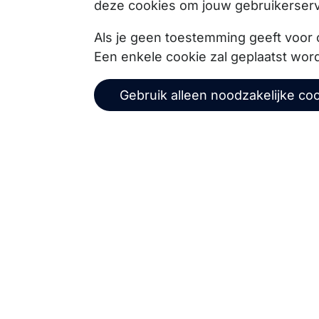
deze cookies om jouw gebruikerserv
Copernica BV
Als je geen toestemming geeft voor 
Een enkele cookie zal geplaatst wor
De Ruijterkade 112
1011 AB
Amsterdam
Gebruik alleen noodzakelijke co
+31 (0)20 520 61 90
info@copernica.com
Via onze nieuwsbrief blijf je op de hoogte van on
events, webinars, best practices en whitepapers.