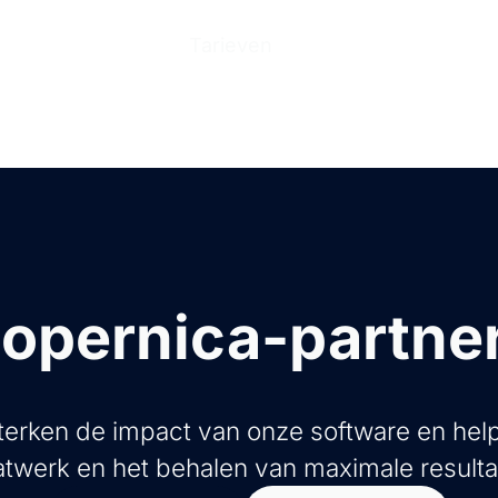
n
Producten
Tarieven
Help Center
Ove
opernica-partne
erken de impact van onze software en help
twerk en het behalen van maximale resulta