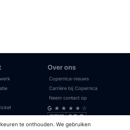
t
Over ons
twerk
Copernica-nieuws
tie
Carrière bij Copernica
Neem contact op
ticket
orkeuren te onthouden. We gebruiken