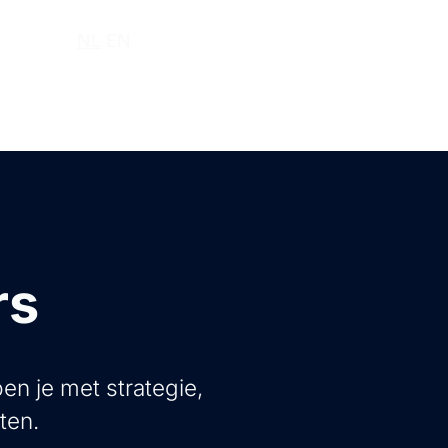
r ons
NL
EN
rs
en je met strategie,
ten.