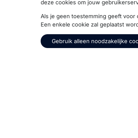
deze cookies om jouw gebruikerserv
Copernica BV
Als je geen toestemming geeft voor 
Een enkele cookie zal geplaatst wor
De Ruijterkade 112
1011 AB
Amsterdam
Gebruik alleen noodzakelijke co
+31 (0)20 520 61 90
info@copernica.com
Via onze nieuwsbrief blijf je op de hoogte van on
events, webinars, best practices en whitepapers.