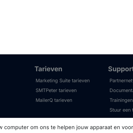
Tarieven
Suppor
Marketing Suite tarieven
Partnerne
SMTPeter tarieven
Documenta
MailerQ tarieven
Trainingen
Stuur een 
uw computer om ons te helpen jouw apparaat en vo