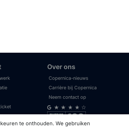
t
Over ons
twerk
Copernica-nieuws
tie
Carrière bij Copernica
Neem contact op
ticket
orkeuren te onthouden. We gebruiken