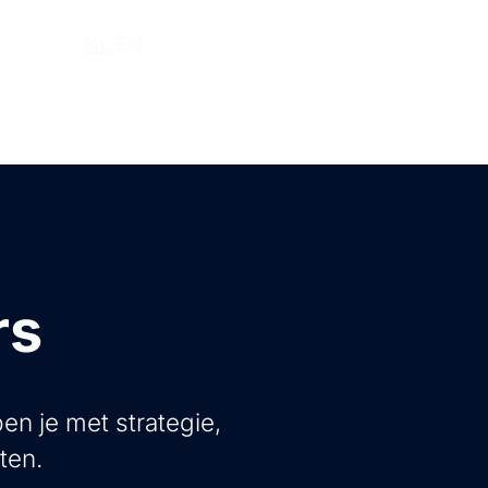
r ons
NL
EN
rs
en je met strategie,
ten.