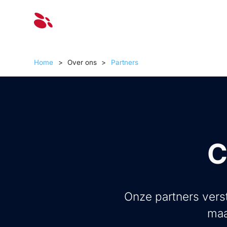
Oplossinge
Home
>
Over ons
>
Partners
C
Onze partners verst
maa