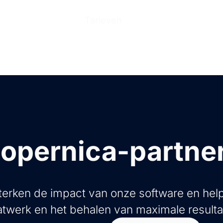
n
Producten
Tarieven
Help Center
Ove
opernica-partne
erken de impact van onze software en help
twerk en het behalen van maximale resulta