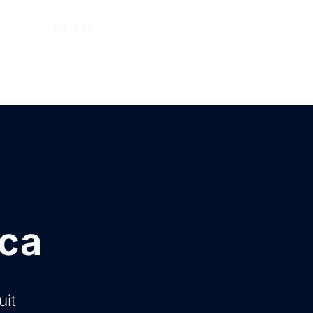
r ons
NL
EN
ica
uit