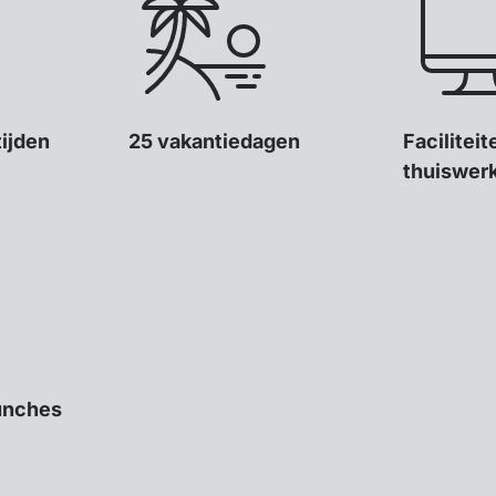
tijden
25 vakantiedagen
Facilitei
thuiswer
unches