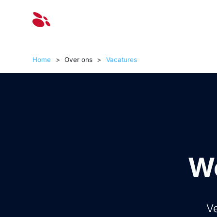
Oplossinge
Home
>
Over ons
>
Vacatures
We
Ve