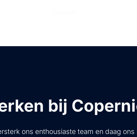
n
Producten
Tarieven
Help Center
Ove
rken bij Copern
rsterk ons enthousiaste team en daag ons 