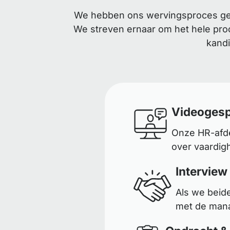
We hebben ons wervingsproces gest
We streven ernaar om het hele proc
kandi
Videogesp
Onze HR-afde
over vaardig
Interview
Als we beid
met de mana