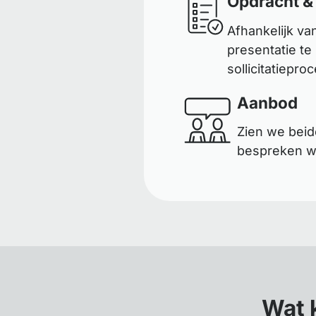
Opdracht &
Afhankelijk va
presentatie te
sollicitatiepro
Aanbod
Zien we beid
bespreken wa
Wat 