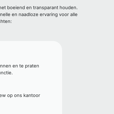
het boeiend en transparant houden.
elle en naadloze ervaring voor alle
chten:
ennen en te praten
nctie.
iew op ons kantoor