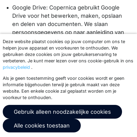
Google Drive: Copernica gebruikt Google
Drive voor het bewerken, maken, opslaan
en delen van documenten. We slaan
persoonsgegevens op naar aanleiding van
onder andere gespreksverslagen, notulen
Deze website plaatst cookies op jouw computer om ons te
van vergaderingen en overzichten van
helpen jouw apparaat en voorkeuren te onthouden. We
gebruiken deze cookies om jouw gebruikerservaring te
verkoopresultaten (
Privacybeleid
).
verbeteren. Je kunt meer lezen over ons cookie-gebruik in ons
Blue10 en Twinfield: Copernica gebruikt
privacybeleid
.
Blue10 en Twinfield voor administratieve
Als je geen toestemming geeft voor cookies wordt er geen
doeleinden (
Privacybeleid van Blue10
,
informatie bijgehouden terwijl je gebruik maakt van deze
website. Een enkele cookie zal geplaatst worden om je
privacybeleid van Twinfield.
).
voorkeur te onthouden.
ABN AMRO: Copernica gebruikt software
van ABN AMRO om te bankieren
Gebruik alleen noodzakelijke cookies
(
Privacybeleid
).
Alle cookies toestaan
Miro: Copernica gebruikt software van Miro