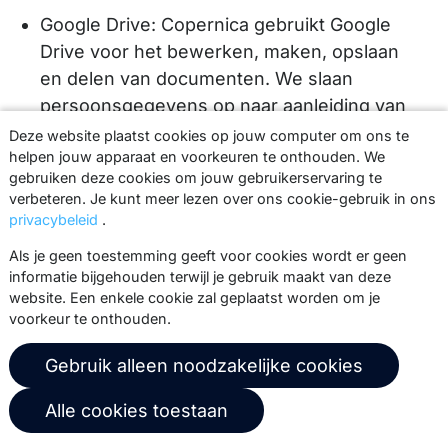
Google Drive: Copernica gebruikt Google
Drive voor het bewerken, maken, opslaan
en delen van documenten. We slaan
persoonsgegevens op naar aanleiding van
onder andere gespreksverslagen, notulen
Deze website plaatst cookies op jouw computer om ons te
van vergaderingen en overzichten van
helpen jouw apparaat en voorkeuren te onthouden. We
gebruiken deze cookies om jouw gebruikerservaring te
verkoopresultaten (
Privacybeleid
).
verbeteren. Je kunt meer lezen over ons cookie-gebruik in ons
Blue10 en Twinfield: Copernica gebruikt
privacybeleid
.
Blue10 en Twinfield voor administratieve
Als je geen toestemming geeft voor cookies wordt er geen
doeleinden (
Privacybeleid van Blue10
,
informatie bijgehouden terwijl je gebruik maakt van deze
website. Een enkele cookie zal geplaatst worden om je
privacybeleid van Twinfield.
).
voorkeur te onthouden.
ABN AMRO: Copernica gebruikt software
van ABN AMRO om te bankieren
Gebruik alleen noodzakelijke cookies
(
Privacybeleid
).
Alle cookies toestaan
Miro: Copernica gebruikt software van Miro