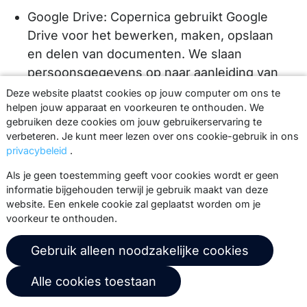
Google Drive: Copernica gebruikt Google
Drive voor het bewerken, maken, opslaan
en delen van documenten. We slaan
persoonsgegevens op naar aanleiding van
onder andere gespreksverslagen, notulen
Deze website plaatst cookies op jouw computer om ons te
van vergaderingen en overzichten van
helpen jouw apparaat en voorkeuren te onthouden. We
gebruiken deze cookies om jouw gebruikerservaring te
verkoopresultaten (
Privacybeleid
).
verbeteren. Je kunt meer lezen over ons cookie-gebruik in ons
Blue10 en Twinfield: Copernica gebruikt
privacybeleid
.
Blue10 en Twinfield voor administratieve
Als je geen toestemming geeft voor cookies wordt er geen
doeleinden (
Privacybeleid van Blue10
,
informatie bijgehouden terwijl je gebruik maakt van deze
website. Een enkele cookie zal geplaatst worden om je
privacybeleid van Twinfield.
).
voorkeur te onthouden.
ABN AMRO: Copernica gebruikt software
van ABN AMRO om te bankieren
Gebruik alleen noodzakelijke cookies
(
Privacybeleid
).
Alle cookies toestaan
Miro: Copernica gebruikt software van Miro