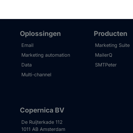
Oplossingen
Producten
Email
Marketing Suite
Marketing automation
MailerQ
Data
SMTPeter
Multi-channel
Copernica BV
De Ruijterkade 112
1011 AB
Amsterdam