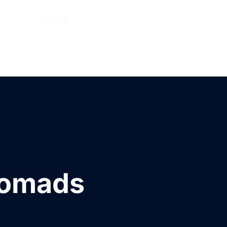
r ons
NL
EN
nomads