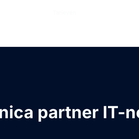
n
Producten
Tarieven
Help Center
Ove
nica partner IT-