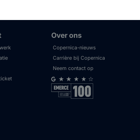
t
Over ons
twerk
Copernica-nieuws
tie
Carrière bij Copernica
Neem contact op
ticket