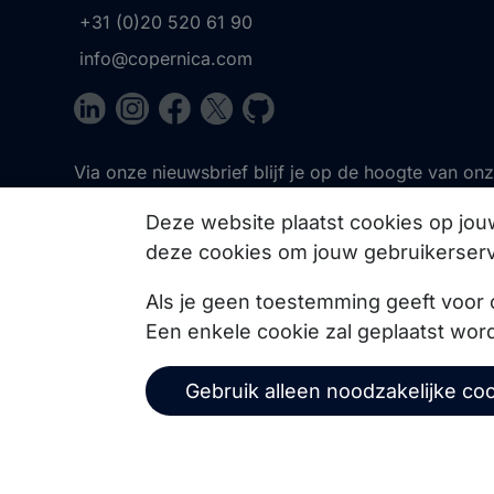
+31 (0)20 520 61 90
info@copernica.com
Via onze nieuwsbrief blijf je op de hoogte van on
events, webinars, best practices en whitepapers.
Deze website plaatst cookies op jo
deze cookies om jouw gebruikerserv
Als je geen toestemming geeft voor 
Een enkele cookie zal geplaatst wor
Gebruik alleen noodzakelijke co
Alge