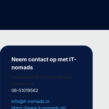
Neem contact op met IT-
nomads
Voorstraat 14 9291 CK Kollum
Nederland
06-51019562
info@it-nomads.nl
https://www.it-nomads.nl/