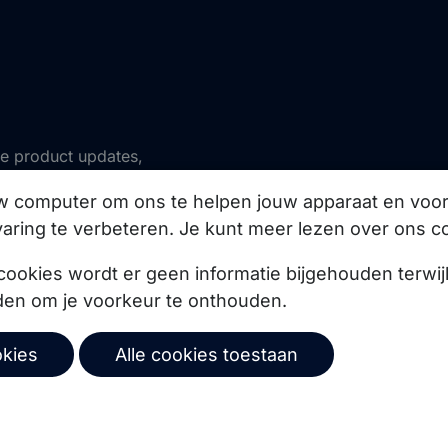
ze product updates,
uw computer om ons te helpen jouw apparaat en vo
aring te verbeteren. Je kunt meer lezen over ons c
Abonneer
cookies wordt er geen informatie bijgehouden terwij
den om je voorkeur te onthouden.
© 2026 Copernica B.V.
okies
Alle cookies toestaan
mene voorwaarden
Privacybeleid
Gebruikersovereenk