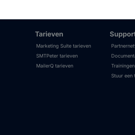
Tarieven
Suppor
Marketing Suite tarieven
Partnerne
SMTPeter tarieven
Documenta
MailerQ tarieven
Trainingen
Stuur een 