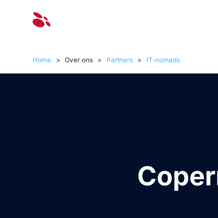
Oplossinge
Home
>
Over ons
>
Partners
>
IT-nomads
Coper