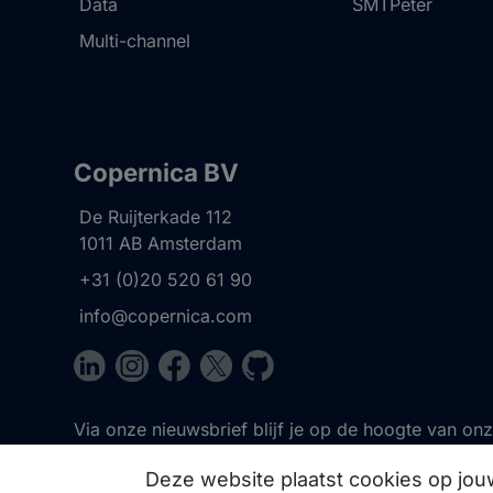
Data
SMTPeter
Multi-channel
Copernica BV
De Ruijterkade 112
1011 AB
Amsterdam
+31 (0)20 520 61 90
info@copernica.com
Via onze nieuwsbrief blijf je op de hoogte van on
events, webinars, best practices en whitepapers.
Deze website plaatst cookies op jo