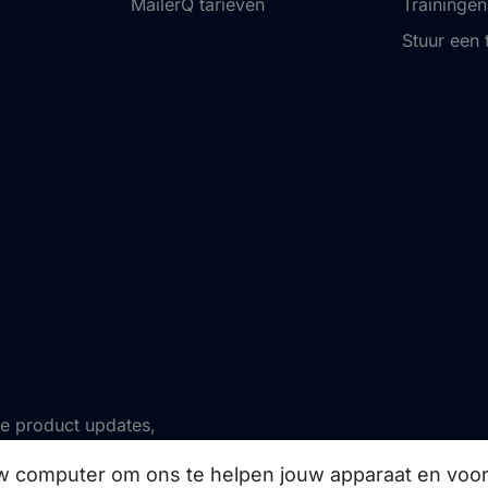
MailerQ tarieven
Trainingen
Stuur een 
ze product updates,
uw computer om ons te helpen jouw apparaat en vo