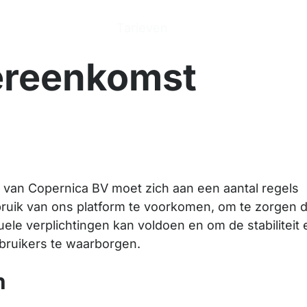
n
Producten
Tarieven
Help Center
Ove
ereenkomst
m van Copernica BV moet zich aan een aantal regels
ruik van ons platform te voorkomen, om te zorgen d
uele verplichtingen kan voldoen en om de stabiliteit 
ebruikers te waarborgen.
n