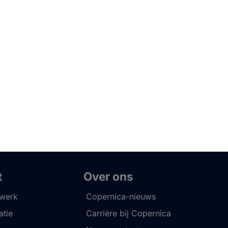
t
Over ons
twerk
Copernica-nieuws
tie
Carrière bij Copernica