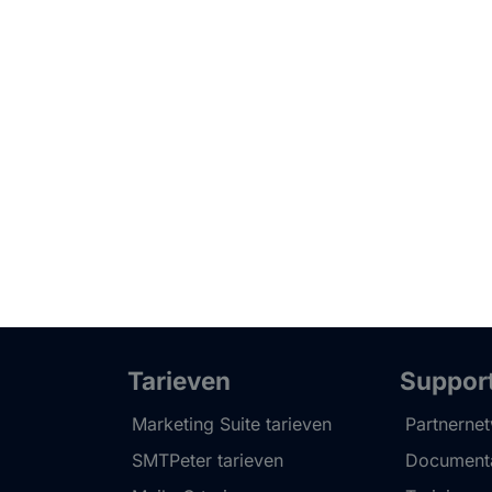
Tarieven
Suppor
Marketing Suite tarieven
Partnerne
SMTPeter tarieven
Documenta