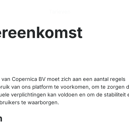
n
Producten
Tarieven
Help Center
Ove
ereenkomst
m van Copernica BV moet zich aan een aantal regels
ruik van ons platform te voorkomen, om te zorgen d
uele verplichtingen kan voldoen en om de stabiliteit 
ebruikers te waarborgen.
n