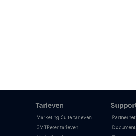
Tarieven
Suppor
Marketing Suite tarieven
Partnerne
SMTPeter tarieven
Documenta