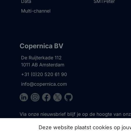
Data
SMTPeter
Multi-channel
Copernica BV
De Ruijterkade 112
1011 AB
Amsterdam
+31 (0)20 520 61 90
info@copernica.com
Via onze nieuwsbrief blijf je op de hoogte van on
events, webinars, best practices en whitepapers.
Deze website plaatst cookies op jo