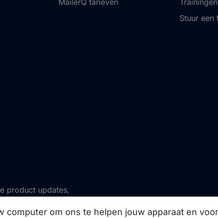
MailerQ tarieven
Trainingen
Stuur een 
ze product updates,
uw computer om ons te helpen jouw apparaat en vo