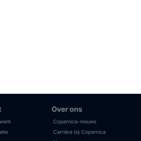
t
Over ons
twerk
Copernica-nieuws
tie
Carrière bij Copernica