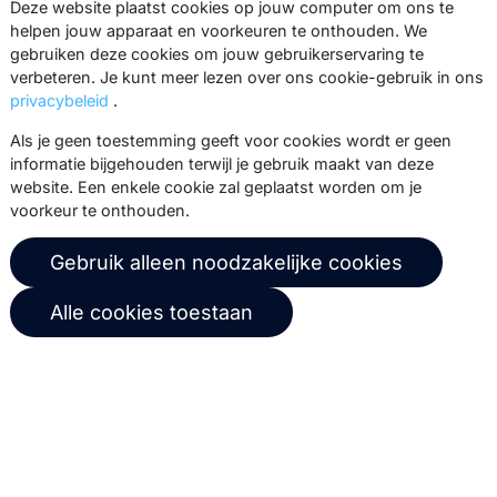
Via onze nieuwsbrief blijf je op de
Deze website plaatst cookies op jouw computer om ons te
hoogte van onze product updates,
helpen jouw apparaat en voorkeuren te onthouden. We
gebruiken deze cookies om jouw gebruikerservaring te
events, webinars, best practices en
verbeteren. Je kunt meer lezen over ons cookie-gebruik in ons
whitepapers.
privacybeleid
.
Abonneer
Als je geen toestemming geeft voor cookies wordt er geen
informatie bijgehouden terwijl je gebruik maakt van deze
website. Een enkele cookie zal geplaatst worden om je
voorkeur te onthouden.
© 2026 Copernica B.V.
Gebruik alleen noodzakelijke cookies
Algemene voorwaarden
Privacybeleid
Alle cookies toestaan
Gebruikersovereenkomst