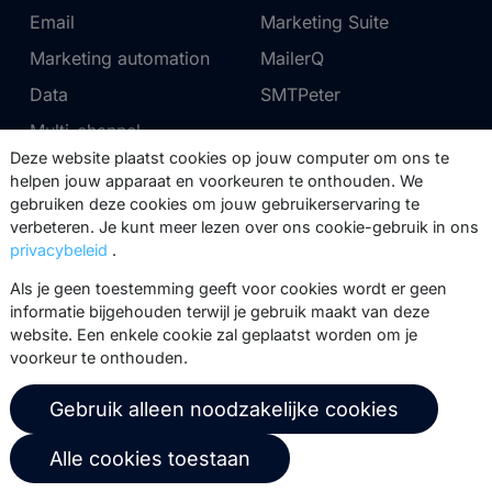
Email
Marketing Suite
Marketing automation
MailerQ
Data
SMTPeter
Multi-channel
Deze website plaatst cookies op jouw computer om ons te
helpen jouw apparaat en voorkeuren te onthouden. We
Tarieven
Support
gebruiken deze cookies om jouw gebruikerservaring te
verbeteren. Je kunt meer lezen over ons cookie-gebruik in ons
Marketing Suite tarieven
Partnernetwerk
privacybeleid
.
SMTPeter tarieven
Documentatie
Als je geen toestemming geeft voor cookies wordt er geen
MailerQ tarieven
Trainingen
informatie bijgehouden terwijl je gebruik maakt van deze
website. Een enkele cookie zal geplaatst worden om je
Stuur een ticket
voorkeur te onthouden.
Over ons
Copernica BV
Gebruik alleen noodzakelijke cookies
Copernica-nieuws
De Ruijterkade 112
Alle cookies toestaan
1011 AB
Amsterdam
Carrière bij Copernica