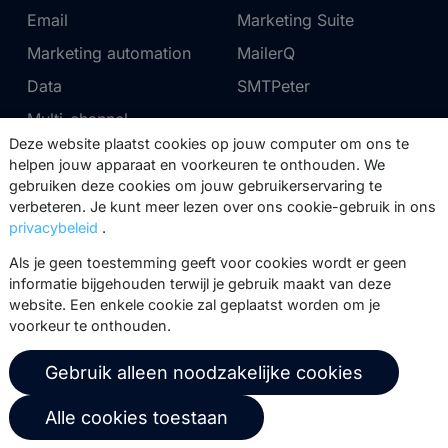
Email
Marketing Suite
Marketing automation
MailerQ
Data
SMTPeter
Multi-channel
Deze website plaatst cookies op jouw computer om ons te
helpen jouw apparaat en voorkeuren te onthouden. We
Tarieven
Support
gebruiken deze cookies om jouw gebruikerservaring te
verbeteren. Je kunt meer lezen over ons cookie-gebruik in ons
Marketing Suite tarieven
Partnernetwerk
privacybeleid
.
SMTPeter tarieven
Documentatie
Als je geen toestemming geeft voor cookies wordt er geen
MailerQ tarieven
Trainingen
informatie bijgehouden terwijl je gebruik maakt van deze
website. Een enkele cookie zal geplaatst worden om je
Stuur een ticket
voorkeur te onthouden.
Over ons
Copernica BV
Gebruik alleen noodzakelijke cookies
Copernica-nieuws
De Ruijterkade 112
Alle cookies toestaan
1011 AB
Amsterdam
Carrière bij Copernica