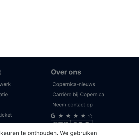
t
Over ons
twerk
Copernica-nieuws
tie
Carrière bij Copernica
Neem contact op
ticket
orkeuren te onthouden. We gebruiken