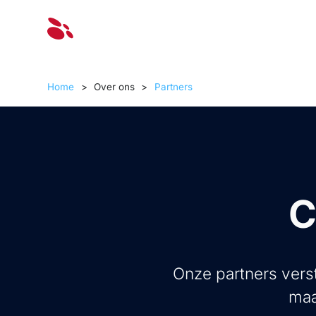
Oplossinge
Home
>
Over ons
>
Partners
C
Onze partners verst
maa