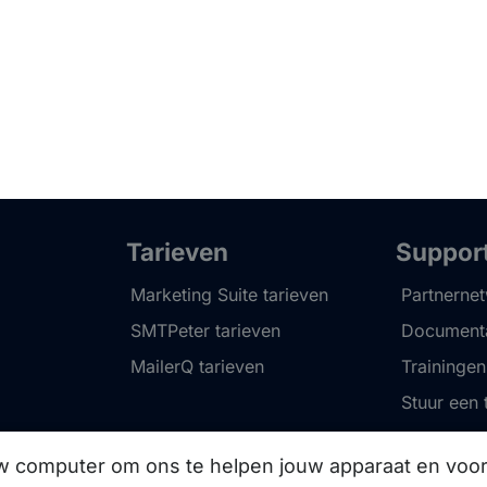
Tarieven
Suppor
Marketing Suite tarieven
Partnerne
SMTPeter tarieven
Documenta
MailerQ tarieven
Trainingen
Stuur een 
uw computer om ons te helpen jouw apparaat en vo