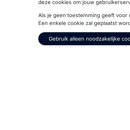
deze cookies om jouw gebruikerserv
Copernica BV
Als je geen toestemming geeft voor 
Een enkele cookie zal geplaatst wor
De Ruijterkade 112
1011 AB
Amsterdam
Gebruik alleen noodzakelijke co
+31 (0)20 520 61 90
info@copernica.com
Via onze nieuwsbrief blijf je op de hoogte van on
events, webinars, best practices en whitepapers.