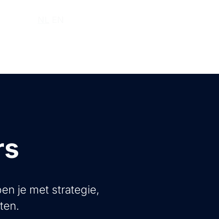
r ons
NL
EN
rs
en je met strategie,
ten.