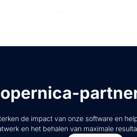
n
Producten
Tarieven
Help Center
Ove
opernica-partne
erken de impact van onze software en help
twerk en het behalen van maximale resulta