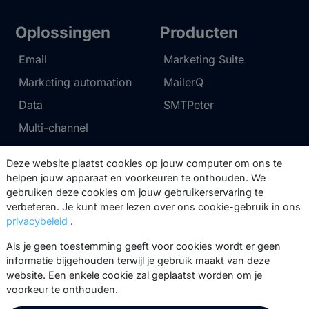
Oplossingen
Producten
Email
Marketing Suite
Marketing automation
MailerQ
Data
SMTPeter
Multi-channel
Deze website plaatst cookies op jouw computer om ons te
Tarieven
Support
helpen jouw apparaat en voorkeuren te onthouden. We
gebruiken deze cookies om jouw gebruikerservaring te
Marketing Suite tarieven
Partnernetwerk
verbeteren. Je kunt meer lezen over ons cookie-gebruik in ons
SMTPeter tarieven
Documentatie
privacybeleid
.
MailerQ tarieven
Trainingen
Als je geen toestemming geeft voor cookies wordt er geen
informatie bijgehouden terwijl je gebruik maakt van deze
Stuur een ticket
website. Een enkele cookie zal geplaatst worden om je
voorkeur te onthouden.
Over ons
Copernica BV