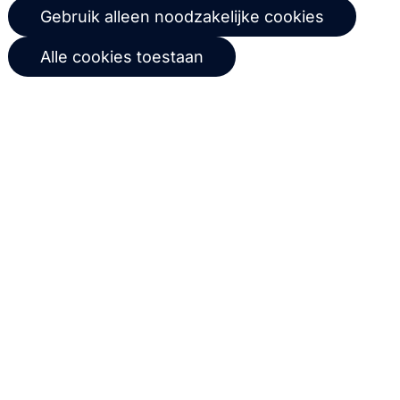
Gebruik alleen noodzakelijke cookies
Copernica-nieuws
De Ruijterkade 112
1011 AB
Amsterdam
Alle cookies toestaan
Carrière bij Copernica
+31 (0)20 520 61 90
Neem contact op
info@copernica.com
Via onze nieuwsbrief blijf je op de
hoogte van onze product updates,
events, webinars, best practices en
whitepapers.
Abonneer