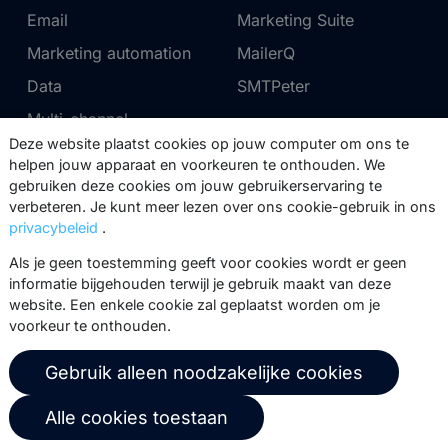
Email
Marketing Suite
Marketing automation
MailerQ
Data
SMTPeter
Multi-channel
Deze website plaatst cookies op jouw computer om ons te
helpen jouw apparaat en voorkeuren te onthouden. We
Tarieven
Support
gebruiken deze cookies om jouw gebruikerservaring te
verbeteren. Je kunt meer lezen over ons cookie-gebruik in ons
Marketing Suite tarieven
Partnernetwerk
privacybeleid
.
SMTPeter tarieven
Documentatie
Als je geen toestemming geeft voor cookies wordt er geen
MailerQ tarieven
Trainingen
informatie bijgehouden terwijl je gebruik maakt van deze
website. Een enkele cookie zal geplaatst worden om je
Stuur een ticket
voorkeur te onthouden.
Over ons
Copernica BV
Gebruik alleen noodzakelijke cookies
Copernica-nieuws
De Ruijterkade 112
Alle cookies toestaan
1011 AB
Amsterdam
Carrière bij Copernica