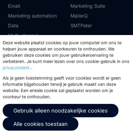
Email
Marketing Suite
Marketing automation
MailerQ
Data
SMTPeter
Multi-channel
Deze website plaatst cookies op jouw computer om ons te
helpen jouw apparaat en voorkeuren te onthouden. We
Tarieven
Support
gebruiken deze cookies om jouw gebruikerservaring te
verbeteren. Je kunt meer lezen over ons cookie-gebruik in ons
Marketing Suite tarieven
Partnernetwerk
privacybeleid
.
SMTPeter tarieven
Documentatie
Als je geen toestemming geeft voor cookies wordt er geen
MailerQ tarieven
Trainingen
informatie bijgehouden terwijl je gebruik maakt van deze
website. Een enkele cookie zal geplaatst worden om je
Stuur een ticket
voorkeur te onthouden.
Over ons
Copernica BV
Gebruik alleen noodzakelijke cookies
Copernica-nieuws
De Ruijterkade 112
Alle cookies toestaan
1011 AB
Amsterdam
Carrière bij Copernica