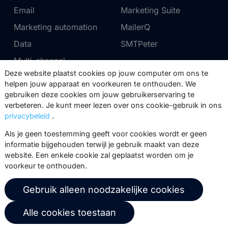
Email
Marketing Suite
Marketing automation
MailerQ
Data
SMTPeter
Multi-channel
Deze website plaatst cookies op jouw computer om ons te
helpen jouw apparaat en voorkeuren te onthouden. We
Tarieven
Support
gebruiken deze cookies om jouw gebruikerservaring te
verbeteren. Je kunt meer lezen over ons cookie-gebruik in ons
Marketing Suite tarieven
Partnernetwerk
privacybeleid
.
SMTPeter tarieven
Documentatie
Als je geen toestemming geeft voor cookies wordt er geen
MailerQ tarieven
Trainingen
informatie bijgehouden terwijl je gebruik maakt van deze
website. Een enkele cookie zal geplaatst worden om je
Stuur een ticket
voorkeur te onthouden.
Over ons
Copernica BV
Gebruik alleen noodzakelijke cookies
Copernica-nieuws
De Ruijterkade 112
Alle cookies toestaan
1011 AB
Amsterdam
Carrière bij Copernica