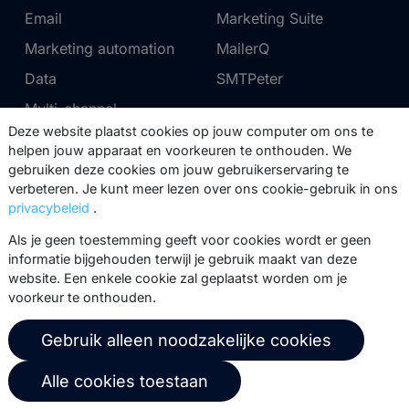
Email
Marketing Suite
Marketing automation
MailerQ
Data
SMTPeter
Multi-channel
Deze website plaatst cookies op jouw computer om ons te
helpen jouw apparaat en voorkeuren te onthouden. We
Tarieven
Support
gebruiken deze cookies om jouw gebruikerservaring te
verbeteren. Je kunt meer lezen over ons cookie-gebruik in ons
Marketing Suite tarieven
Partnernetwerk
privacybeleid
.
SMTPeter tarieven
Documentatie
Als je geen toestemming geeft voor cookies wordt er geen
MailerQ tarieven
Trainingen
informatie bijgehouden terwijl je gebruik maakt van deze
website. Een enkele cookie zal geplaatst worden om je
Stuur een ticket
voorkeur te onthouden.
Over ons
Copernica BV
Gebruik alleen noodzakelijke cookies
Copernica-nieuws
De Ruijterkade 112
Alle cookies toestaan
1011 AB
Amsterdam
Carrière bij Copernica