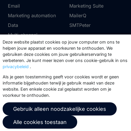
Email
Marketing Suite
Marketing automation
MailerQ
Data
SMTPeter
Multi-channel
Deze website plaatst cookies op jouw computer om ons te
helpen jouw apparaat en voorkeuren te onthouden. We
Tarieven
Support
gebruiken deze cookies om jouw gebruikerservaring te
verbeteren. Je kunt meer lezen over ons cookie-gebruik in ons
Marketing Suite tarieven
Partnernetwerk
privacybeleid
.
SMTPeter tarieven
Documentatie
Als je geen toestemming geeft voor cookies wordt er geen
MailerQ tarieven
Trainingen
informatie bijgehouden terwijl je gebruik maakt van deze
website. Een enkele cookie zal geplaatst worden om je
Stuur een ticket
voorkeur te onthouden.
Over ons
Copernica BV
Gebruik alleen noodzakelijke cookies
Copernica-nieuws
De Ruijterkade 112
Alle cookies toestaan
1011 AB
Amsterdam
Carrière bij Copernica