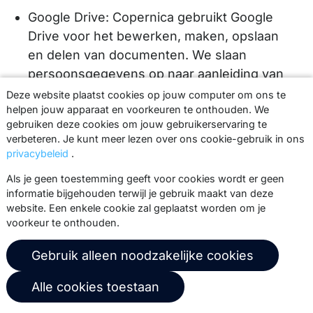
Google Drive: Copernica gebruikt Google
Drive voor het bewerken, maken, opslaan
en delen van documenten. We slaan
persoonsgegevens op naar aanleiding van
onder andere gespreksverslagen, notulen
Deze website plaatst cookies op jouw computer om ons te
van vergaderingen en overzichten van
helpen jouw apparaat en voorkeuren te onthouden. We
gebruiken deze cookies om jouw gebruikerservaring te
verkoopresultaten (
Privacybeleid
).
verbeteren. Je kunt meer lezen over ons cookie-gebruik in ons
Blue10 en Twinfield: Copernica gebruikt
privacybeleid
.
Blue10 en Twinfield voor administratieve
Als je geen toestemming geeft voor cookies wordt er geen
doeleinden (
Privacybeleid van Blue10
,
informatie bijgehouden terwijl je gebruik maakt van deze
website. Een enkele cookie zal geplaatst worden om je
privacybeleid van Twinfield.
).
voorkeur te onthouden.
ABN AMRO: Copernica gebruikt software
van ABN AMRO om te bankieren
Gebruik alleen noodzakelijke cookies
(
Privacybeleid
).
Alle cookies toestaan
Miro: Copernica gebruikt software van Miro