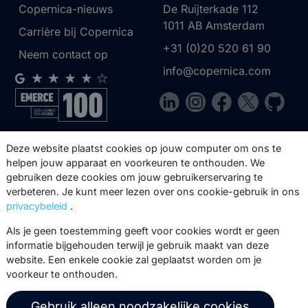
Copernica-nieuws
De Ruijterkade 112
1011 AB
Amsterdam
Carrière bij Copernica
+31 (0)20 520 61 90
Neem contact op
info@copernica.com
Via onze nieuwsbrief blijf je op de
Deze website plaatst cookies op jouw computer om ons te
hoogte van onze product updates,
helpen jouw apparaat en voorkeuren te onthouden. We
gebruiken deze cookies om jouw gebruikerservaring te
events, webinars, best practices en
verbeteren. Je kunt meer lezen over ons cookie-gebruik in ons
whitepapers.
privacybeleid
.
Abonneer
Als je geen toestemming geeft voor cookies wordt er geen
informatie bijgehouden terwijl je gebruik maakt van deze
website. Een enkele cookie zal geplaatst worden om je
voorkeur te onthouden.
© 2026 Copernica B.V.
Gebruik alleen noodzakelijke cookies