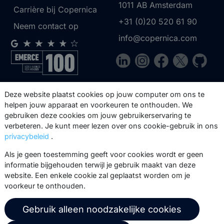
1011 AB
Amsterdam
Carrière bij Copernica
+31 (0)20 520 61 90
Neem contact op
info@copernica.com
Via onze nieuwsbrief blijf je op de
Deze website plaatst cookies op jouw computer om ons te
hoogte van onze product updates,
helpen jouw apparaat en voorkeuren te onthouden. We
gebruiken deze cookies om jouw gebruikerservaring te
events, webinars, best practices en
verbeteren. Je kunt meer lezen over ons cookie-gebruik in ons
whitepapers.
privacybeleid
.
Abonneer
Als je geen toestemming geeft voor cookies wordt er geen
informatie bijgehouden terwijl je gebruik maakt van deze
website. Een enkele cookie zal geplaatst worden om je
voorkeur te onthouden.
© 2026 Copernica B.V.
Gebruik alleen noodzakelijke cookies
Algemene voorwaarden
Privacybeleid