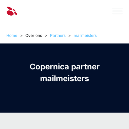
Home
>
Over ons
>
Partners
>
mailmeisters
Copernica partner
mailmeisters