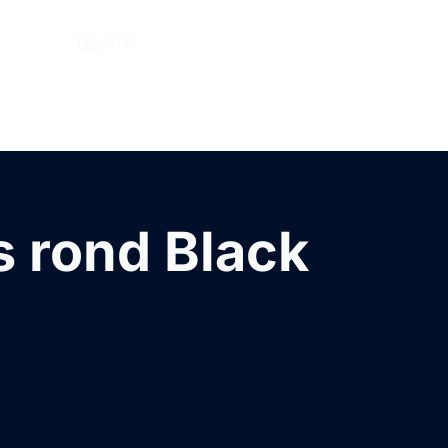
r ons
NL
EN
 rond Black