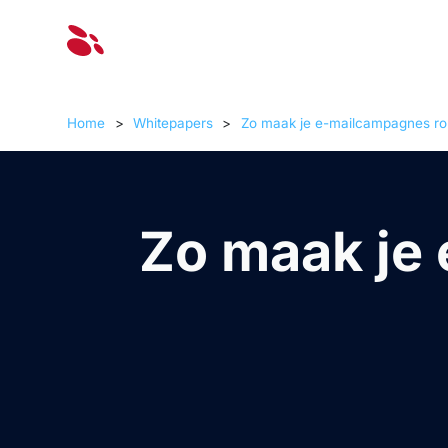
Oplossinge
Home
>
Whitepapers
>
Zo maak je e-mailcampagnes ro
Zo maak je