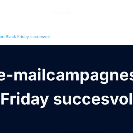
n
Producten
Tarieven
Help Center
Ove
nd Black Friday succesvol
 e-mailcampagnes
Friday succesvol