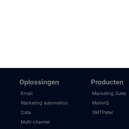
Oplossingen
Producten
Email
Marketing Suite
Marketing automation
MailerQ
Data
SMTPeter
Multi-channel