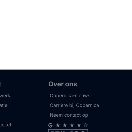
t
Over ons
twerk
Copernica-nieuws
tie
Carrière bij Copernica
Neem contact op
ticket