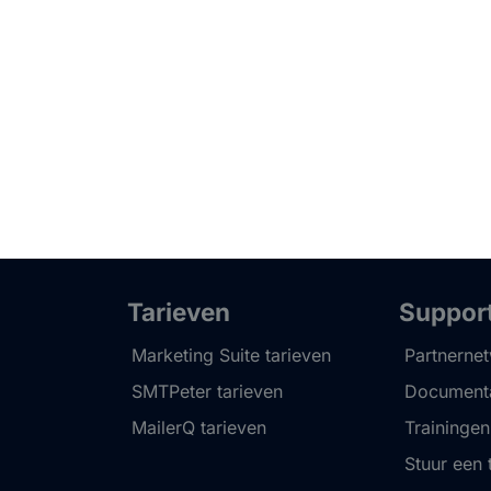
Tarieven
Suppor
Marketing Suite tarieven
Partnerne
SMTPeter tarieven
Documenta
MailerQ tarieven
Trainingen
Stuur een 