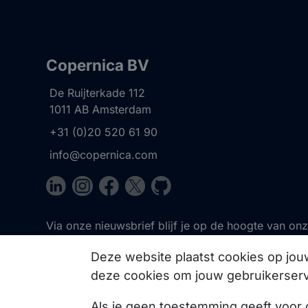
Copernica BV
De Ruijterkade 112
1011 AB
Amsterdam
+31 (0)20 520 61 90
info@copernica.com
Via onze nieuwsbrief blijf je op de hoogte van on
events, webinars, best practices en whitepapers.
Deze website plaatst cookies op jo
deze cookies om jouw gebruikerserv
Als je geen toestemming geeft voor 