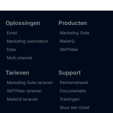
Oplossingen
Producten
Email
Marketing Suite
Marketing automation
MailerQ
Data
SMTPeter
Multi-channel
Tarieven
Support
Marketing Suite tarieven
Partnernetwerk
SMTPeter tarieven
Documentatie
MailerQ tarieven
Trainingen
Stuur een ticket