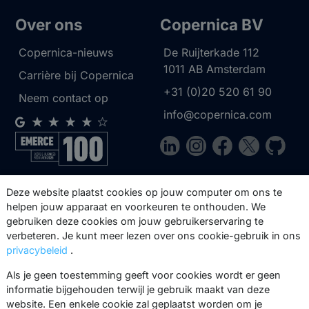
Over ons
Copernica BV
Copernica-nieuws
De Ruijterkade 112
1011 AB
Amsterdam
Carrière bij Copernica
+31 (0)20 520 61 90
Neem contact op
info@copernica.com
Via onze nieuwsbrief blijf je op de
Deze website plaatst cookies op jouw computer om ons te
hoogte van onze product updates,
helpen jouw apparaat en voorkeuren te onthouden. We
gebruiken deze cookies om jouw gebruikerservaring te
events, webinars, best practices en
verbeteren. Je kunt meer lezen over ons cookie-gebruik in ons
whitepapers.
privacybeleid
.
Abonneer
Als je geen toestemming geeft voor cookies wordt er geen
informatie bijgehouden terwijl je gebruik maakt van deze
website. Een enkele cookie zal geplaatst worden om je