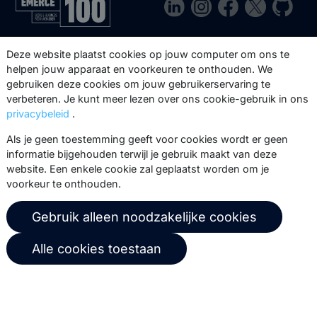
Via onze nieuwsbrief blijf je op de
Deze website plaatst cookies op jouw computer om ons te
hoogte van onze product updates,
helpen jouw apparaat en voorkeuren te onthouden. We
gebruiken deze cookies om jouw gebruikerservaring te
events, webinars, best practices en
verbeteren. Je kunt meer lezen over ons cookie-gebruik in ons
whitepapers.
privacybeleid
.
Abonneer
Als je geen toestemming geeft voor cookies wordt er geen
informatie bijgehouden terwijl je gebruik maakt van deze
website. Een enkele cookie zal geplaatst worden om je
voorkeur te onthouden.
© 2026 Copernica B.V.
Gebruik alleen noodzakelijke cookies
Algemene voorwaarden
Privacybeleid
Alle cookies toestaan
Gebruikersovereenkomst