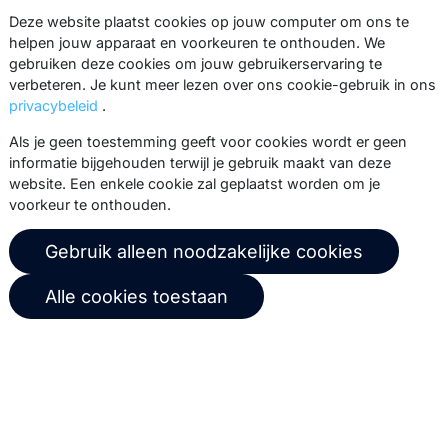
Via onze nieuwsbrief blijf je op de
Deze website plaatst cookies op jouw computer om ons te
hoogte van onze product updates,
helpen jouw apparaat en voorkeuren te onthouden. We
gebruiken deze cookies om jouw gebruikerservaring te
events, webinars, best practices en
verbeteren. Je kunt meer lezen over ons cookie-gebruik in ons
whitepapers.
privacybeleid
.
Abonneer
Als je geen toestemming geeft voor cookies wordt er geen
informatie bijgehouden terwijl je gebruik maakt van deze
website. Een enkele cookie zal geplaatst worden om je
voorkeur te onthouden.
© 2026 Copernica B.V.
Gebruik alleen noodzakelijke cookies
Algemene voorwaarden
Privacybeleid
Alle cookies toestaan
Gebruikersovereenkomst