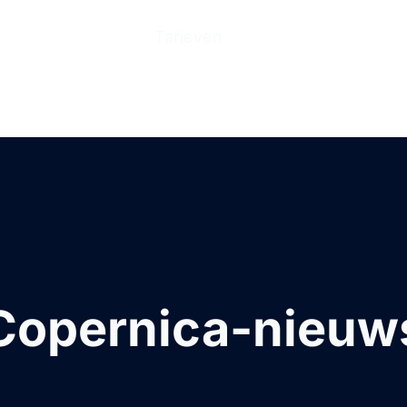
n
Producten
Tarieven
Help Center
Ove
Copernica-nieuw