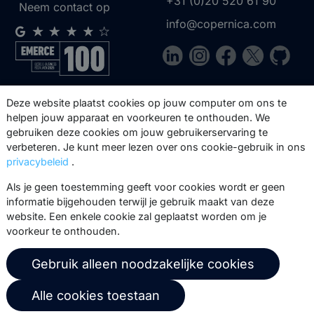
+31 (0)20 520 61 90
Neem contact op
info@copernica.com
Via onze nieuwsbrief blijf je op de
Deze website plaatst cookies op jouw computer om ons te
hoogte van onze product updates,
helpen jouw apparaat en voorkeuren te onthouden. We
gebruiken deze cookies om jouw gebruikerservaring te
events, webinars, best practices en
verbeteren. Je kunt meer lezen over ons cookie-gebruik in ons
whitepapers.
privacybeleid
.
Abonneer
Als je geen toestemming geeft voor cookies wordt er geen
informatie bijgehouden terwijl je gebruik maakt van deze
website. Een enkele cookie zal geplaatst worden om je
voorkeur te onthouden.
© 2026 Copernica B.V.
Gebruik alleen noodzakelijke cookies
Algemene voorwaarden
Privacybeleid
Alle cookies toestaan
Gebruikersovereenkomst