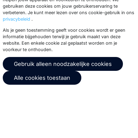
gebruiken deze cookies om jouw gebruikerservaring te
events, webinars, best practices en
verbeteren. Je kunt meer lezen over ons cookie-gebruik in ons
whitepapers.
privacybeleid
.
Abonneer
Als je geen toestemming geeft voor cookies wordt er geen
informatie bijgehouden terwijl je gebruik maakt van deze
website. Een enkele cookie zal geplaatst worden om je
voorkeur te onthouden.
© 2026 Copernica B.V.
Gebruik alleen noodzakelijke cookies
Algemene voorwaarden
Privacybeleid
Alle cookies toestaan
Gebruikersovereenkomst